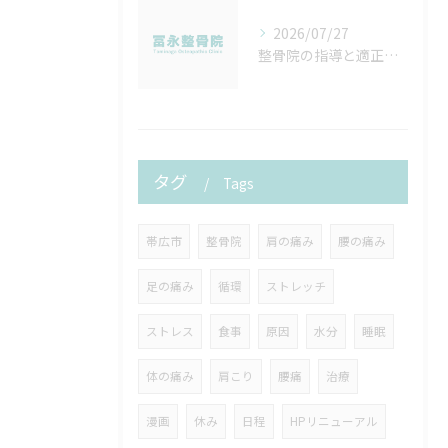
2026/07/27
整骨院の指導と適正算定を徹底するための実践ポイントと院内マニュアル作成法
タグ
Tags
帯広市
整骨院
肩の痛み
腰の痛み
足の痛み
循環
ストレッチ
ストレス
食事
原因
水分
睡眠
体の痛み
肩こり
腰痛
治療
漫画
休み
日程
HPリニューアル