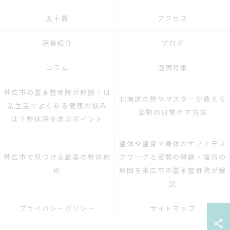
五十肩
アクセス
院長紹介
ブログ
コラム
漫画特集
帯広市の冨永整骨院が解説！日
北海道の整体マスターが教える
常生活でよくある健康の悩み
姿勢の日常ケア方法
は？整体院を選ぶポイント
整体や整骨で身体のケア！デス
帯広市で見つける最高の整体施
クワークと姿勢の問題・猫背の
術
原因を帯広市の冨永整骨院が解
説
プライバシーポリシー
サイトマップ