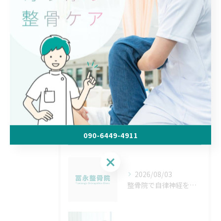
ひとりのお体に最適な施術を行っております。
< 前のページ
一覧に戻る
次のページ >
最近の投稿
090-6449-4911
Recent Posts
090-6449-4911
2026/08/03
整骨院で自律神経を整える方法と北海道帯広市松前郡松前町で安心して通院するコツ