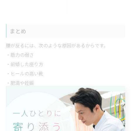
まとめ
腰が反るには、次のような原因があるからです。
・筋力の弱さ
・前傾した座り方
・ヒールの高い靴
・肥満や妊娠
腰が反っている・腰に痛みがあるという方は、帯広市の
『冨永整骨院』までご相談ください。
独自の手法による丁寧なケアで、患者様の痛みを改善へ
と導きます。
電気によるケアや超音波・温冷ケアなども活用し、一人