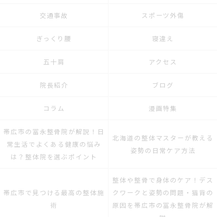
交通事故
スポーツ外傷
ぎっくり腰
寝違え
五十肩
アクセス
院長紹介
ブログ
コラム
漫画特集
帯広市の冨永整骨院が解説！日
北海道の整体マスターが教える
常生活でよくある健康の悩み
姿勢の日常ケア方法
は？整体院を選ぶポイント
整体や整骨で身体のケア！デス
帯広市で見つける最高の整体施
クワークと姿勢の問題・猫背の
術
原因を帯広市の冨永整骨院が解