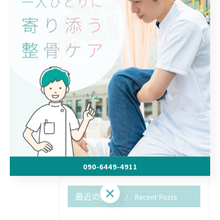
・前向きな気分になる
姿勢の悪さでお悩みの方は、帯広市の『冨永整骨院』に
お問い合わせください。
予約制にて対応しておりますので、お気軽にご連絡くだ
さい。
< 前のページ
一覧に戻る
次のページ >
090-6449-4911
090-6449-4911
最近の投稿
Recent Posts