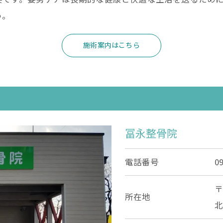
う。
090-6449-4911
施術案内はこちら
冨永整骨院
電話番号
0
〒
所在地
北