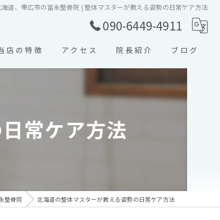
海道、帯広市の冨永整骨院 | 整体マスターが教える姿勢の日常ケア方法
090-6449-4911
当店の特徴
アクセス
院長紹介
ブログ
交通事故
コラム
スポーツ外傷
の日常ケア方法
ぎっくり腰
寝違え
五十肩
永整骨院
北海道の整体マスターが教える姿勢の日常ケア方法