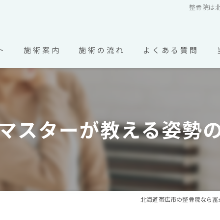
整骨院は北
ト
施術案内
施術の流れ
よくある質問
市の整骨院･冨永整骨院のお客様の声
マスターが教える姿勢
北海道帯広市の整骨院なら冨