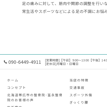
足の痛みに対して、筋肉や関節の調整を行い
常生活やスポーツなどによる足の不調にお悩
[営業時間]【午前】9:00～13:00【午後】14:0
090-6449-4911
[定休日]月曜日・日曜日
ホーム
当店の特徴
コンセプト
交通事故
北海道帯広市の整骨院･冨永整骨
スポーツ外傷
院のお客様の声
ぎっくり腰