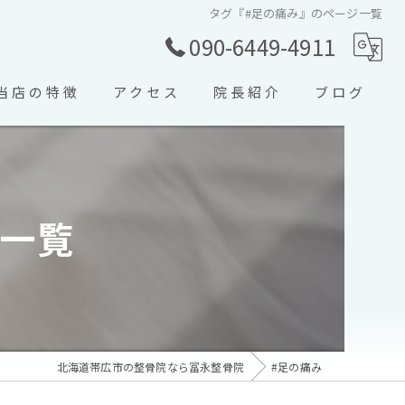
タグ『#足の痛み』のページ一覧
090-6449-4911
当店の特徴
アクセス
院長紹介
ブログ
交通事故
コラム
スポーツ外傷
ジ一覧
ぎっくり腰
寝違え
五十肩
北海道帯広市の整骨院なら冨永整骨院
#足の痛み