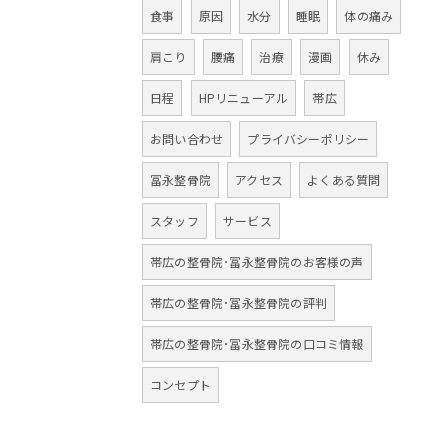
食事
原因
水分
睡眠
体の痛み
肩こり
腰痛
治療
漫画
休み
日程
HPリニューアル
帯広
お問い合わせ
プライバシーポリシー
冨永整骨院
アクセス
よくある質問
スタッフ
サービス
帯広の整骨院･冨永整骨院のお客様の声
帯広の整骨院･冨永整骨院の評判
帯広の整骨院･冨永整骨院の口コミ情報
コンセプト