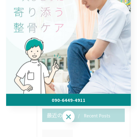
注意しましょう。
帯広市の『冨永整骨院』は、幅広い不調への対応が可能
です。
健康保険が適用される施術も行なっておりますので、お
気軽にご利用ください。
< 前のページ
一覧に戻る
次のページ >
090-6449-4911
最近の投稿
090-6449-4911
Recent Posts