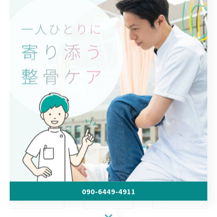
柔道整復師は、次のような施術を行えます。
・整復
・固定
・手技療法や物理療法
・後療法
帯広市の『冨永整骨院』では、豊富な実績を持つ柔道整
復師が施術を行っております。
体の不調にお悩みの方は、お気軽にご相談ください。
090-6449-4911
< 前のページ
一覧に戻る
次のページ >
090-6449-4911