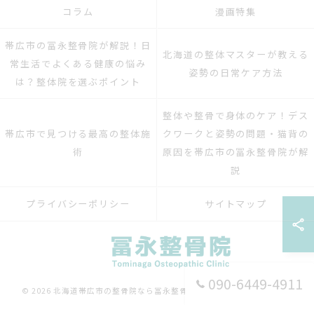
コラム
漫画特集
帯広市の冨永整骨院が解説！日
北海道の整体マスターが教える
常生活でよくある健康の悩み
姿勢の日常ケア方法
は？整体院を選ぶポイント
整体や整骨で身体のケア！デス
帯広市で見つける最高の整体施
クワークと姿勢の問題・猫背の
術
原因を帯広市の冨永整骨院が解
説
プライバシーポリシー
サイトマップ
090-6449-4911
© 2026 北海道帯広市の整骨院なら冨永整骨院 ALL RIGHTS RESERVED.