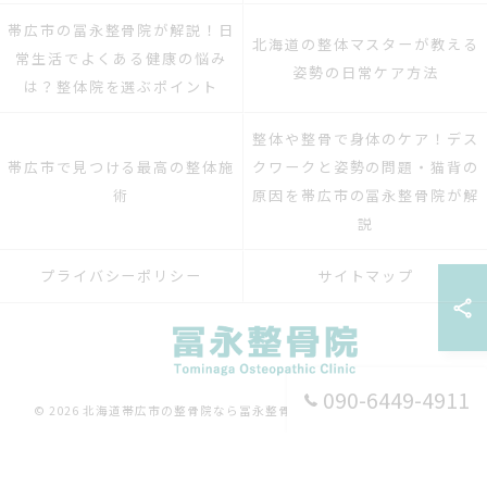
帯広市の冨永整骨院が解説！日
北海道の整体マスターが教える
常生活でよくある健康の悩み
姿勢の日常ケア方法
は？整体院を選ぶポイント
整体や整骨で身体のケア！デス
帯広市で見つける最高の整体施
クワークと姿勢の問題・猫背の
術
原因を帯広市の冨永整骨院が解
説
プライバシーポリシー
サイトマップ
090-6449-4911
© 2026 北海道帯広市の整骨院なら冨永整骨院 ALL RIGHTS RESERVED.