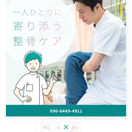
整体や整骨で身体のケア！ デスクワークと姿勢の問題・猫背の原因を帯広市の冨永整骨院が解説
タグ
Tags
帯広市
整骨院
肩の痛み
腰の痛み
足の痛み
循環
ストレッチ
ストレス
食事
原因
水分
睡眠
体の痛み
肩こり
腰痛
治療
090-6449-4911
漫画
休み
日程
HPリニューアル
090-6449-4911
帯広
お問い合わせ