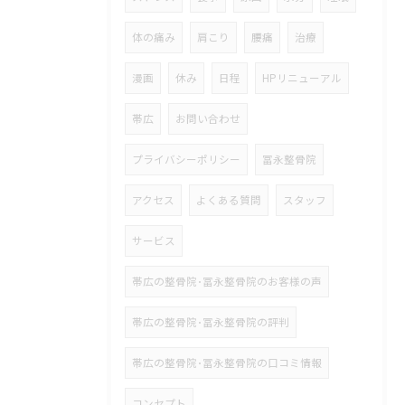
体の痛み
肩こり
腰痛
治療
漫画
休み
日程
HPリニューアル
帯広
お問い合わせ
プライバシーポリシー
冨永整骨院
アクセス
よくある質問
スタッフ
サービス
帯広の整骨院･冨永整骨院のお客様の声
帯広の整骨院･冨永整骨院の評判
帯広の整骨院･冨永整骨院の口コミ情報
コンセプト