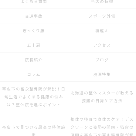
よくある質問
当店の特徴
交通事故
スポーツ外傷
ぎっくり腰
寝違え
五十肩
アクセス
院長紹介
ブログ
コラム
漫画特集
帯広市の冨永整骨院が解説！日
北海道の整体マスターが教える
常生活でよくある健康の悩み
姿勢の日常ケア方法
は？整体院を選ぶポイント
整体や整骨で身体のケア！デス
帯広市で見つける最高の整体施
クワークと姿勢の問題・猫背の
術
原因を帯広市の冨永整骨院が解