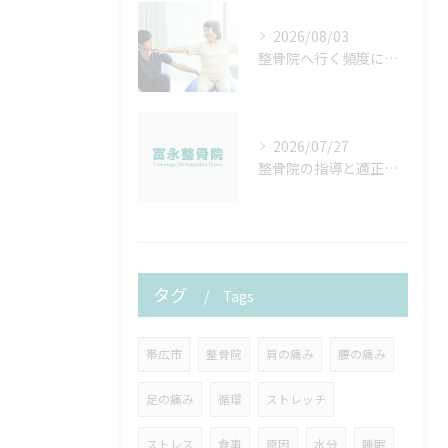
2026/08/03
整骨院へ行く頻度について
2026/07/27
整骨院の指導と適正算定を徹底するための実践ポイントと院内マニュアル作成法
タグ
Tags
帯広市
整骨院
肩の痛み
腰の痛み
足の痛み
循環
ストレッチ
ストレス
食事
原因
水分
睡眠