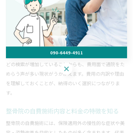
は全額自己負担となります。
また、近年は患者のニーズが多様化し、より専門的なケ
アや最新機器を使った施術が増えています。これによ
り、技術料や設備費が上乗せされるケースが多く、結果
的に整骨院の自費料金が高くなる傾向があります。
090-6449-4911
例えば「整骨院 料金 高い」「整骨院自費 料金相場」な
どの検索が増加していることからも、費用面で通院をた
090-6449-4911
めらう声が多い現状がうかがえます。費用の内訳や理由
を理解しておくことが、納得のいく選択につながりま
す。
整骨院の自費施術内容と料金の特徴を知る
整骨院の自費施術には、保険適用外の慢性的な症状や美
容・姿勢改善を目的としたものが多く含まれます。代表