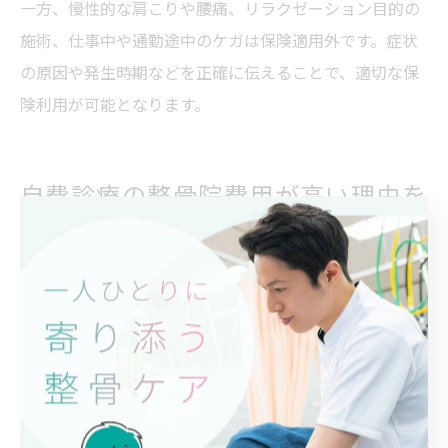
一方、慢性的な肩こりや腰痛、リラクゼーション目的の
施術、仕事中や通勤途中のケガは保険適用外です。症状
の原因や発生時期などを正確に伝えることで、適切な保
険利用が可能となります。
自費診療の整骨院費用が高い理由を
解説
整骨院自費費用が高くなる背景と現状
整骨院の自費費用が高くなる背景には、保険適用外の施
術内容やサービスの多様化が挙げられます。保険適用に
は明確な基準があり、慢性的な肩こりや腰痛、リラクゼ
ーション目的の施術は対象外となるため、これらの場合