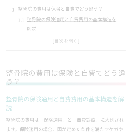
整骨院の費用は保険と自費でどう違う？
整骨院の保険適用と自費費用の基本構造を
解説
整骨院費用の違いを実例からイメージしよ
う
保険適用・自費で変わる整骨院の料金相場
整骨院費用の安さと高額化の理由に迫る
整骨院の費用は保険と自費でどう違
う？
整骨院の保険と自費選択がコスパに与える
影響
整骨院の保険適用と自費費用の基本構造を解
保険適用で通う整骨院のメリットとは
説
整骨院保険適用で得られる負担軽減の魅力
整骨院の費用は「保険適用」と「自費診療」に大別され
整骨院の保険適用条件と適正利用のポイン
ます。保険適用の場合、国が定めた条件を満たすケガや
ト