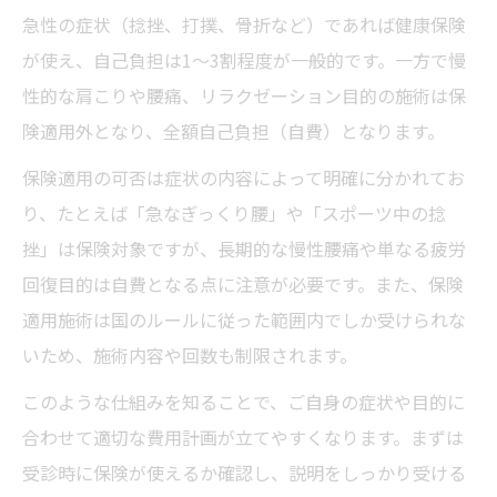
急性の症状（捻挫、打撲、骨折など）であれば健康保険
整骨院費用が抑えられる仕組みを解説
が使え、自己負担は1～3割程度が一般的です。一方で慢
保険適用整骨院ならではの通院サポート体
性的な肩こりや腰痛、リラクゼーション目的の施術は保
制
険適用外となり、全額自己負担（自費）となります。
整骨院で保険適用される症状とは何か
保険適用の可否は症状の内容によって明確に分かれてお
自費診療の整骨院費用が高い理由を解説
り、たとえば「急なぎっくり腰」や「スポーツ中の捻
整骨院自費費用が高くなる背景と現状
挫」は保険対象ですが、長期的な慢性腰痛や単なる疲労
整骨院の自費施術内容と料金の特徴を知る
回復目的は自費となる点に注意が必要です。また、保険
整骨院の自費診療はどこまで高いのか解説
適用施術は国のルールに従った範囲内でしか受けられな
整骨院で自費を勧められるケースの実態
いため、施術内容や回数も制限されます。
整骨院自費診療の料金相場と選び方のヒン
このような仕組みを知ることで、ご自身の症状や目的に
ト
合わせて適切な費用計画が立てやすくなります。まずは
料金表の見方と整骨院の賢い選び方
受診時に保険が使えるか確認し、説明をしっかり受ける