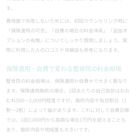
説
す。
整骨院と整体の費用の違いと注意点まとめ
費用面で失敗しないためには、初回カウンセリング時に
症状別に見る整骨院・整体の費用目安
「保険適用の可否」「自費の場合の料金体系」「追加オ
コスト重視派が抑えたい整骨院の通院術
プションの有無」についてしっかり質問しましょう。実
整骨院の費用を抑えるための通院回数計画
際に利用した人の口コミや体験談も参考になります。
整骨院選びでコストダウンを実現する方法
保険適用・自費で変わる整骨院の料金相場
整骨院費用を最小限にする賢い通院ポイン
ト
整骨院の料金相場は、保険適用か自費かで大きく異なり
整骨院の費用節約に役立つ情報収集術
ます。保険適用施術の場合、1回あたりの自己負担はおお
整骨院でコスパ良く通うための心得まとめ
むね500～2,000円程度ですが、施術内容や負担割合（1
割～3割）によって幅があります。これに対して自費診療
では、1回3,000円から高額な場合1万円を超えることも
あり、施術内容や地域差も大きいです。