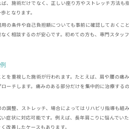
れば、施術だけでなく、正しい座り方やストレッチ方法も
整骨院で保険適用される症状の基本知識
一歩となります。
保険適用外となる整骨院のケースと注意点
適用の条件や自己負担額についても事前に確認しておくこ
保険を活用した整骨院通院の流れとポイント
慮なく相談するのが安心です。初めての方も、専門スタッ
整骨院の保険ルールを理解するための具体策
整骨院利用時の自己負担に関する基礎知識
女性の健康管理を支える整骨院ケアの実際
践例
整骨院が女性の健康管理に果たす役割とは
ことを重視した施術が行われます。たとえば、肩や腰の痛
女性に多い肩こり・腰痛を整骨院でケアする方法
プローチします。痛みのある部分だけを集中的に治療する
整骨院通院時の服装やブラジャーの選び方ガイド
整骨院で得られる女性向け包括的ケアの体験談
節の調整、ストレッチ、場合によってはリハビリ指導も組
施術時の安心感を高める整骨院の工夫と配慮
広い症状に対応可能です。例えば、長年肩こりに悩んでい
日常生活を豊かにする整骨院の包括的サポート
きく改善したケースもあります。