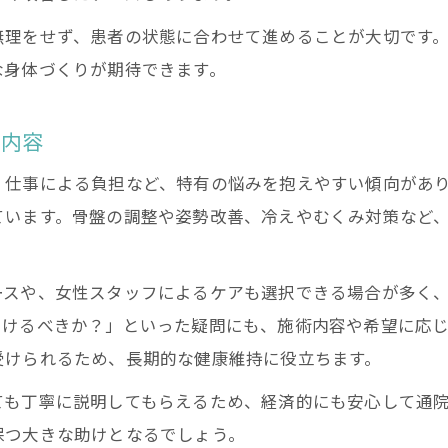
整骨院が日常生活の質を高める理由とは
無理をせず、患者の状態に合わせて進めることが大切です
整骨院の包括的ケアで快適な生活を実現する
な身体づくりが期待できます。
自宅でできる整骨院式セルフケアのポイント
整骨院で身につく健康習慣と続けるコツ
ト内容
整骨院のサポート活用で不調予防を始めよう
・仕事による負担など、特有の悩みを抱えやすい傾向があ
安心して通院できる整骨院ケアの選び方
ています。骨盤の調整や姿勢改善、冷えやむくみ対策など
整骨院選びで重視すべき信頼性と実績とは
女性が安心できる整骨院の選び方チェック
ースや、女性スタッフによるケアも選択できる場合が多く
整骨院の口コミや体験談から見る通院の安心感
つけるべきか？」といった疑問にも、施術内容や希望に応
施術内容や対応力で整骨院を比較するポイント
受けられるため、長期的な健康維持に役立ちます。
整骨院の衛生管理やプライバシー配慮の実態
ても丁寧に説明してもらえるため、経済的にも安心して通
保つ大きな助けとなるでしょう。