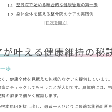
整骨院で始める総合的な健康管理の第一歩
身体全体を整える整骨院のケアの実践例
女性に嬉しい整骨院の包括的サポート内容
整骨院の施術が日常生活に与える良い影響
整骨院による健康維持と慢性痛予防のコツ
アが叶える健康維持の秘
慢性痛改善には整骨院での根本アプローチを
整骨院ならではの慢性痛根本改善の考え方
第一歩
慢性痛の原因を整骨院で徹底分析する重要性
整骨院の長期ケアで痛みを軽減する実例紹介
なく、健康全体を見据えた包括的なケアを提供しています
門家にチェックしてもらうことが大切です。具体的には、
整骨院による筋肉と関節のバランス調整法
姿勢の癖まで細かく確認します。
専門家が語る整骨院の慢性痛アプローチ法
の根本原因を探し出し、患者一人ひとりに最適な施術計画
保険適用のルールを整骨院で正しく理解する