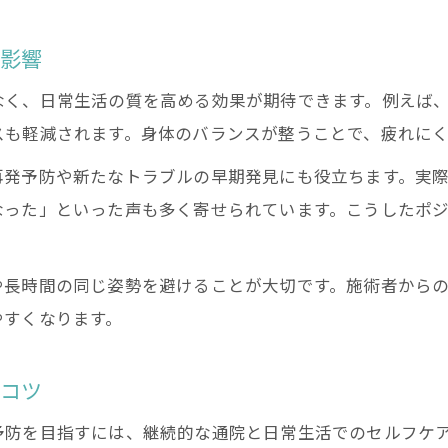
い影響
なく、日常生活の質を高める効果が期待できます。例えば
スも軽減されます。身体のバランスが整うことで、疲れにく
再発予防や新たなトラブルの早期発見にも役立ちます。実
なった」といった声も多く寄せられています。こうしたポ
090-6449-4911
090-6449-4911
や長時間の同じ姿勢を避けることが大切です。施術者から
やすくなります。
のコツ
予防を目指すには、継続的な通院と日常生活でのセルフケ