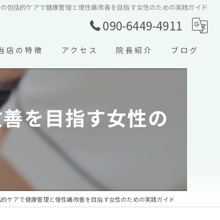
院の包括的ケアで健康管理と慢性痛改善を目指す女性のための実践ガイド
090-6449-4911
当店の特徴
アクセス
院長紹介
ブログ
交通事故
コラム
スポーツ外傷
改善を目指す女性の
ぎっくり腰
寝違え
五十肩
括的ケアで健康管理と慢性痛改善を目指す女性のための実践ガイド